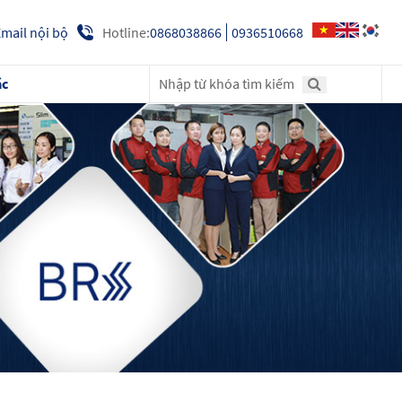
Hotline:
0868038866
0936510668
mail nội bộ
ác