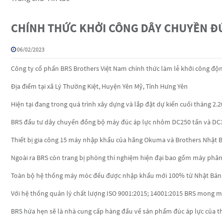
CHÍNH THỨC KHỞI CÔNG DÂY CHUYỀN ĐÚ
06/02/2023
Công ty cổ phần BRS Brothers Việt Nam chính thức làm lễ khởi công độn
Địa điểm tại xã Lý Thường Kiệt, Huyện Yên Mỹ, Tỉnh Hưng Yên
Hiện tại đang trong quá trình xây dựng và lắp đặt dự kiến cuối tháng 2.2
BRS đầu tư dây chuyền đồng bộ máy đúc áp lực nhôm DC250 tấn và DC35
Thiết bị gia công 15 máy nhập khẩu của hãng Okuma và Brothers Nhật 
Ngoài ra BRS còn trang bị phòng thí nghiệm hiện đại bao gồm máy phân
Toàn bộ hệ thống máy móc đều được nhập khẩu mới 100% từ Nhật Bản
Với hệ thống quản lý chất lượng ISO 9001:2015; 14001:2015 BRS mong m
BRS hứa hẹn sẽ là nhà cung cấp hàng đầu về sản phẩm đúc áp lực của t