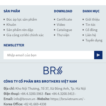
SẢN PHẨM
DOWNLOAD
DANH MỤC
Đúc áp lực sản phẩm
Certificate
Giới thiệu
Khuôn
Video
Tin tức
Sản phẩm rèn dập
Catalogue
Cổ đông
Gia công cơ khí chính xác
Thư viện
Liên hệ
Tuyển dụng
NEWSLETTER
CÔNG TY CỔ PHẦN BRS BROTHERS VIỆT NAM
Địa chỉ:
Kho Nội Thương, Tổ 37, Xã Đông Anh, Tp. Hà Nội
Điện thoại:
+84.4.3200.5963 -
Fax:
+84.4.3200.5413 -
Email:
info@brovn.vn -
Website:
https://brsvietnam.vn/ -
Korea Office:
+82 41.669-4338