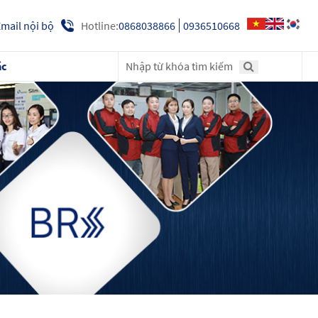
Hotline:
0868038866
0936510668
mail nội bộ
ác