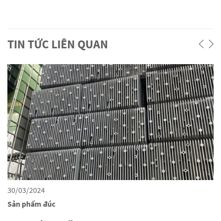
TIN TỨC LIÊN QUAN
30/03/2024
0
Sản phẩm đúc
D