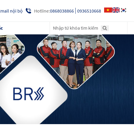
Hotline:
0868038866
0936510668
mail nội bộ
ác