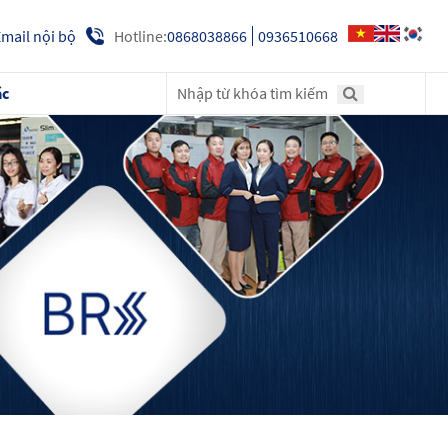
Hotline:
0868038866
0936510668
mail nội bộ
ác