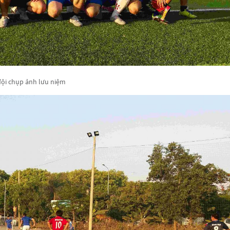
đội chụp ảnh lưu niệm