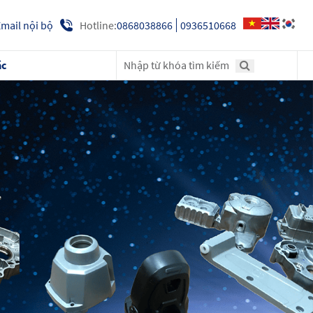
Hotline:
0868038866
0936510668
mail nội bộ
ác