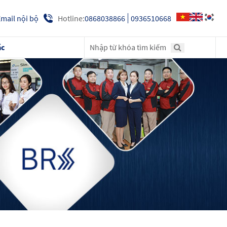
Hotline:
0868038866
0936510668
mail nội bộ
ác