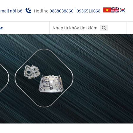
Hotline:
0868038866
0936510668
mail nội bộ
ác