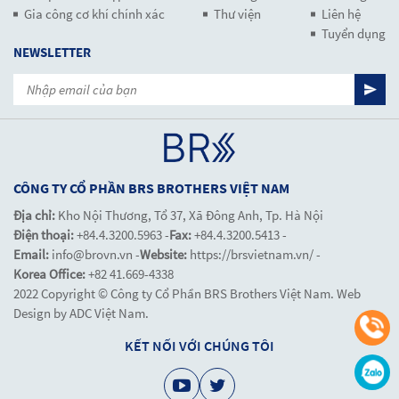
Gia công cơ khí chính xác
Thư viện
Liên hệ
Tuyển dụng
NEWSLETTER
CÔNG TY CỔ PHẦN BRS BROTHERS VIỆT NAM
Địa chỉ:
Kho Nội Thương, Tổ 37, Xã Đông Anh, Tp. Hà Nội
Điện thoại:
+84.4.3200.5963 -
Fax:
+84.4.3200.5413 -
Email:
info@brovn.vn -
Website:
https://brsvietnam.vn/ -
Korea Office:
+82 41.669-4338
2022 Copyright © Công ty Cổ Phần BRS Brothers Việt Nam. Web
Design by ADC Việt Nam.
KẾT NỐI VỚI CHÚNG TÔI