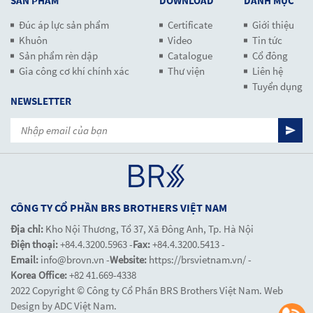
SẢN PHẨM
DOWNLOAD
DANH MỤC
Đúc áp lực sản phẩm
Certificate
Giới thiệu
Khuôn
Video
Tin tức
Sản phẩm rèn dập
Catalogue
Cổ đông
Gia công cơ khí chính xác
Thư viện
Liên hệ
Tuyển dụng
NEWSLETTER
CÔNG TY CỔ PHẦN BRS BROTHERS VIỆT NAM
Địa chỉ:
Kho Nội Thương, Tổ 37, Xã Đông Anh, Tp. Hà Nội
Điện thoại:
+84.4.3200.5963 -
Fax:
+84.4.3200.5413 -
Email:
info@brovn.vn -
Website:
https://brsvietnam.vn/ -
Korea Office:
+82 41.669-4338
2022 Copyright © Công ty Cổ Phần BRS Brothers Việt Nam. Web
Design by ADC Việt Nam.